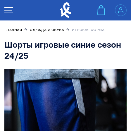
ГЛАВНАЯ
ОДЕЖДА И ОБУВЬ
ИГРОВАЯ ФОРМА
Взрослые штаны
Введите
код из E-mail
Шорты игровые синие сезон
24/25
Почта получателя:
Код подтверждения
Оформить заказ