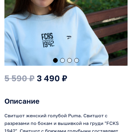
76
99
80
101
84
103
99
105
92
107
96
109
5 590 ₽
3 490 ₽
Описание
Продолжить покупки
Свитшот женский голубой Puma. Свитшот с
разрезами по бокам и вышивкой на груди "FCKS
Оформить заказ
1942". Свитшот с брюками голубыми составляет